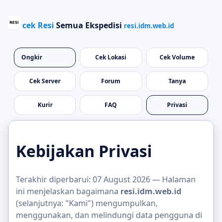
cek
Resi
Semua Ekspedisi
resi.idm.web.id
Ongkir
Cek Lokasi
Cek Volume
Cek Server
Forum
Tanya
Kurir
FAQ
Privasi
Kebijakan Privasi
Terakhir diperbarui: 07 August 2026 — Halaman
ini menjelaskan bagaimana
resi.idm.web.id
(selanjutnya: "Kami") mengumpulkan,
menggunakan, dan melindungi data pengguna di